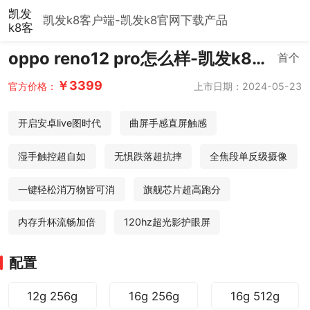
凯发
凯发k8客户端-凯发k8官网下载
产品
k8客
户
oppo reno12 pro怎么样-凯发k8客
端-
首个
凯发
户端
能发
k8官
￥3399
上市日期：2024-05-23
官方价格：
布实
网下
载
况照
开启安卓live图时代
曲屏手感直屏触感
片的
安卓
湿手触控超自如
无惧跌落超抗摔
全焦段单反级摄像
机
一键轻松消万物皆可消
旗舰芯片超高跑分
内存升杯流畅加倍
120hz超光影护眼屏
配置
12g 256g
16g 256g
16g 512g