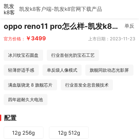
凯发
凯发k8客户端-凯发k8官网下载
产品
k8客
户
oppo reno11 pro怎么样-凯发k8客
端-
单反
凯发
户端
级人
k8官
￥3499
上市日期：2023-11-23
官方价格：
像
网下
载
所见
冰川纹宝石圆盘
行业首创光韵宝石工艺
如所
愿
轻薄舒适手感
单反级人像模式
旗舰同款动态光影屏
满血版骁龙 8 旗舰芯片
行业首发全息音频技术
四年超耐久大电池
配置
12g 256g
12g 512g