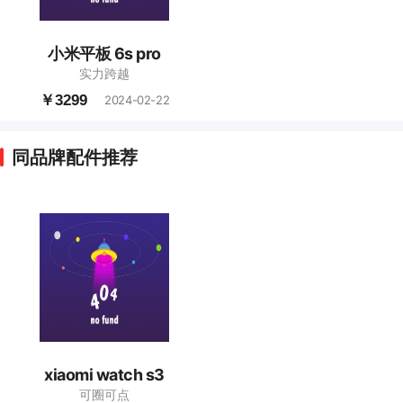
小米平板 6s pro
实力跨越
￥3299
2024-02-22
同品牌配件推荐
xiaomi watch s3
可圈可点