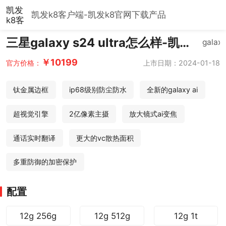
凯发
凯发k8客户端-凯发k8官网下载
产品
k8客
户
三星galaxy s24 ultra怎么样-凯发
端-
galax
凯发
k8客户端
al爱
k8官
￥10199
上市日期：2024-01-18
官方价格：
了
网下
载
钛金属边框
ip68级别防尘防水
全新的galaxy ai
超视觉引擎
2亿像素主摄
放大镜式ai变焦
通话实时翻译
更大的vc散热面积
多重防御的加密保护
配置
12g 256g
12g 512g
12g 1t