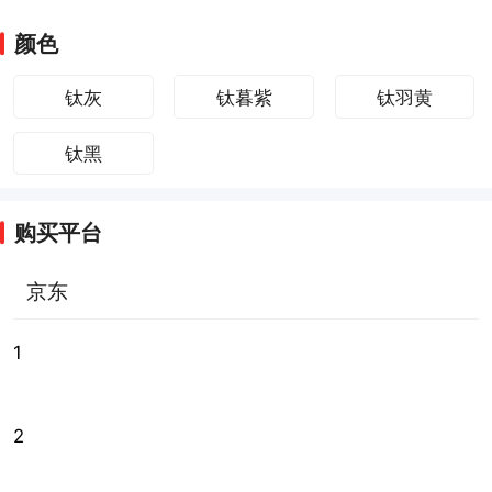
颜色
钛灰
钛暮紫
钛羽黄
钛黑
购买平台
京东
1
2