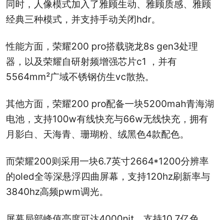
同时，人像模式加入了雅顾生动、雅顾质感、雅顾
经典三种模式，并支持手动关闭hdr。
性能方面，荣耀200 pro搭载骁龙8s gen3处理
器，以及荣耀自研射频增强芯片c1 ，并有
5564mm²广域不锈钢仿生vc散热。
其他方面，荣耀200 pro配备一块5200mah青海湖
电池，支持100w有线快充与66w无线快充，拥有
月影白、天海青、珊瑚粉、绒黑色4款配色。
而荣耀200则采用一块6.7英寸2664*1200分辨率
的oled全等深悬浮四曲屏幕，支持120hz刷新率与
3840hz高频pwm调光。
屏幕局部峰值亮度可达4000nit，支持10.7亿色，