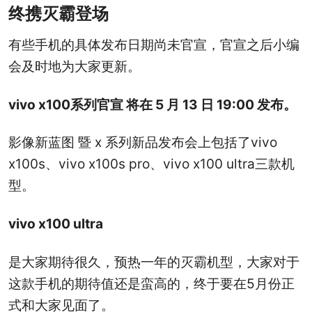
终携灭霸登场
有些手机的具体发布日期尚未官宣，官宣之后小编
会及时地为大家更新。
vivo x100系列官宣 将在 5 月 13 日 19:00 发布。
影像新蓝图 暨 x 系列新品发布会上包括了vivo
x100s、vivo x100s pro、vivo x100 ultra三款机
型。
vivo x100 ultra
是大家期待很久，预热一年的灭霸机型，大家对于
这款手机的期待值还是蛮高的，终于要在5月份正
式和大家见面了。