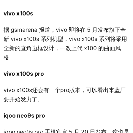
vivo x100s
据 gsmarena 报道，vivo 即将在 5 月发布旗下全
新 vivo x100s 系列机型，vivo x100s 系列将采用
全新的直角边框设计，一改上代 x100 的曲面风
格。
vivo x100s pro
vivo x100s还会有一个pro版本，可以看出来蓝厂
要开始发力了。
iqoo neo9s pro
iqoo neo9s pro 手机官宣 5 月 20 日发布，这也是