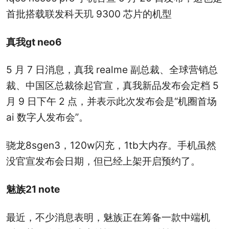
首批搭载联发科天玑 9300 芯片的机型
真我gt neo6
5 月 7 日消息，真我 realme 副总裁、全球营销总
裁、中国区总裁徐起官宣，真我新品发布会定档 5
月 9 日下午 2 点，并表示此次发布会是“机圈首场
ai 数字人发布会”。
骁龙8sgen3，120w闪充，1tb大内存。手机虽然
没官宣发布会日期，但已经上架开启预约了。
魅族21 note
最近，不少消息表明，魅族正在筹备一款中端机