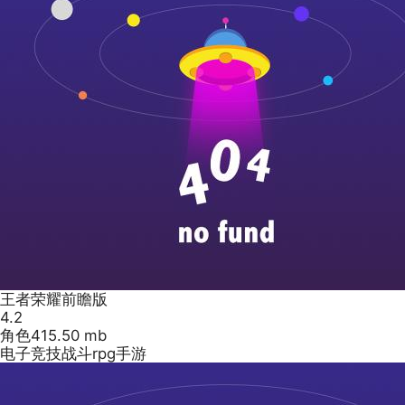
王者荣耀前瞻版
4.2
角色
415.50 mb
电子竞技战斗rpg手游