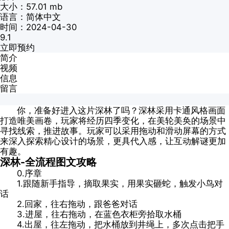
大小：57.01 mb
语言：简体中文
时间：2024-04-30
9.1
立即预约
简介
视频
信息
留言
你，准备好进入这片深林了吗？深林采用卡通风格画面
打造唯美画卷，玩家将经历四季变化，在美轮美奂的场景中
寻找线索，推进故事。玩家可以采用拖动和滑动屏幕的方式
来深入探索精心设计的场景，更具代入感，让互动解谜更加
有趣。
深林-全流程图文攻略
0.序章
1.跟随新手指导，摘取果实，用果实砸蛇，触发小鸟对
话
2.回家，往右拖动，跟爸爸对话
3.进屋，往右拖动，在蓝色衣柜旁拾取水桶
4.出屋，往左拖动，把水桶放到井绳上，多次点击把手