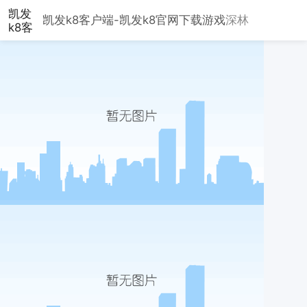
凯发
凯发k8客户端-凯发k8官网下载
游戏
深林
k8客
户
端-
凯发
k8官
网下
载