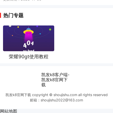
热门专题
荣耀90gt使用教程
凯发k8客户端-
凯发k8官网下
载
凯发k8官网下载 copyright © shoujishu.com all rights reserved
邮箱：
shoujishu2022@163.com
网站地图