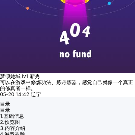
梦倾她城
lv1
新秀
可以在游戏中修炼功法、炼丹炼器，感觉自己就像一个真正
的修真者一样。
05-20 14:42
辽宁
目录
目录
1.
基础信息
2.
预览图
3.
内容介绍
4.
游戏视频