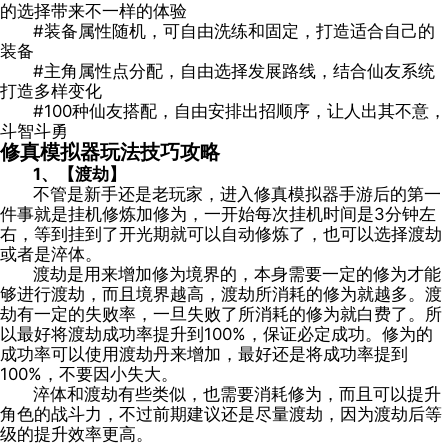
的选择带来不一样的体验
#装备属性随机，可自由洗练和固定，打造适合自己的
装备
#主角属性点分配，自由选择发展路线，结合仙友系统
打造多样变化
#100种仙友搭配，自由安排出招顺序，让人出其不意，
斗智斗勇
修真模拟器玩法技巧攻略
1、【渡劫】
不管是新手还是老玩家，进入修真模拟器手游后的第一
件事就是挂机修炼加修为，一开始每次挂机时间是3分钟左
右，等到挂到了开光期就可以自动修炼了，也可以选择渡劫
或者是淬体。
渡劫是用来增加修为境界的，本身需要一定的修为才能
够进行渡劫，而且境界越高，渡劫所消耗的修为就越多。渡
劫有一定的失败率，一旦失败了所消耗的修为就白费了。所
以最好将渡劫成功率提升到100%，保证必定成功。修为的
成功率可以使用渡劫丹来增加，最好还是将成功率提到
100%，不要因小失大。
淬体和渡劫有些类似，也需要消耗修为，而且可以提升
角色的战斗力，不过前期建议还是尽量渡劫，因为渡劫后等
级的提升效率更高。