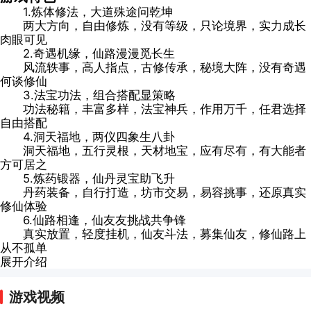
1.炼体修法，大道殊途问乾坤
两大方向，自由修炼，没有等级，只论境界，实力成长
肉眼可见
2.奇遇机缘，仙路漫漫觅长生
风流轶事，高人指点，古修传承，秘境大阵，没有奇遇
何谈修仙
3.法宝功法，组合搭配显策略
功法秘籍，丰富多样，法宝神兵，作用万千，任君选择
自由搭配
4.洞天福地，两仪四象生八卦
洞天福地，五行灵根，天材地宝，应有尽有，有大能者
方可居之
5.炼药锻器，仙丹灵宝助飞升
丹药装备，自行打造，坊市交易，易容挑事，还原真实
修仙体验
6.仙路相逢，仙友友挑战共争锋
真实放置，轻度挂机，仙友斗法，募集仙友，修仙路上
从不孤单
展开介绍
游戏视频