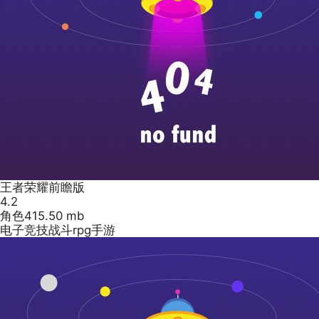
王者荣耀前瞻版
4.2
角色
415.50 mb
电子竞技战斗rpg手游