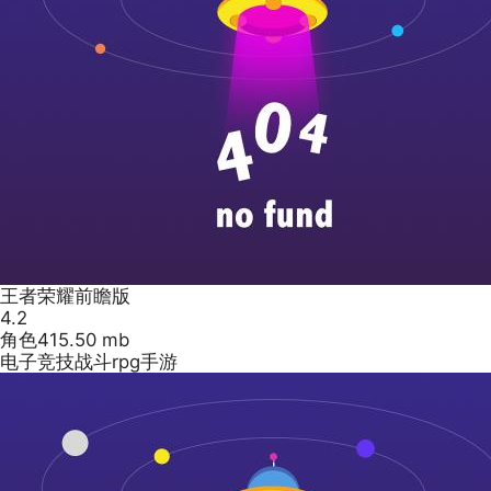
王者荣耀前瞻版
4.2
角色
415.50 mb
电子竞技战斗rpg手游