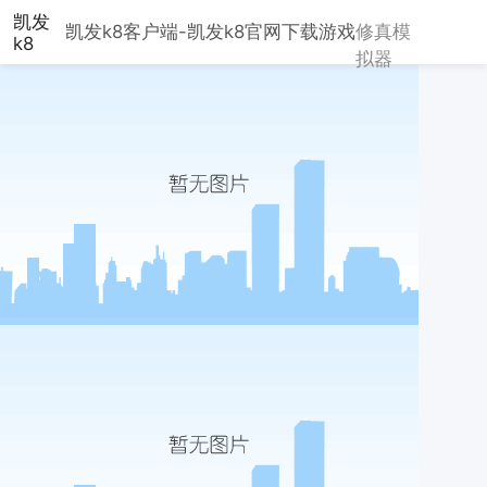
凯发
凯发k8客户端-凯发k8官网下载
游戏
修真模
k8
拟器
客户
端-
凯发
k8
官网
下载