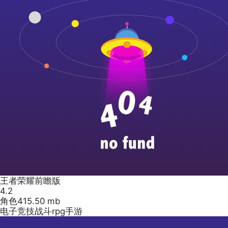
王者荣耀前瞻版
4.2
角色
415.50 mb
电子竞技战斗rpg手游