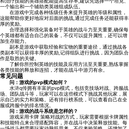
和治疗技能的英雄搭配能提高生存率,建议先选择一个坦克、
一个输出和一个辅助类英雄组成队伍。
在游戏中完成各种练级任务来提升英雄的等级和属性，
这能帮助你更好地应对后面的挑战,通过完成任务还能获得丰
厚的奖励。
合理选择和强化装备对于英雄的战斗力至关重要,确保每
个英雄都有适合自己的装备，不仅可以提升属性，还可以增
加生存能力。
副本是游戏中获取经验和宝物的重要途径，通过挑战各
类副本可以获得丰厚的奖励,记得组队进行挑战，因为团队合
作是取胜的关键。
了解你所控制英雄的技能及应用方法至关重要,熟练掌握
各类技能的释放和连招，才能在战斗中游刃有余。
常见问题
问：游戏的pvp模式如何？
水浒q传拥有丰富的pvp模式，包括竞技场对战、跨服战
场、团队战斗等，玩家可以在这些模式下挑战其他玩家，展
示自己的实力和策略。还有排行榜系统，可以查看自己在全
服或跨服中的排名情况。
问：游戏的战斗系统是怎样的？
游戏采用卡牌 策略对战的方式，玩家需要根据卡牌属性
和技能特点来合理搭配阵容，并在战斗中决策释放技能。每
一场战斗都需要玩家动脑筋思考，不仅考验策略，还增加了