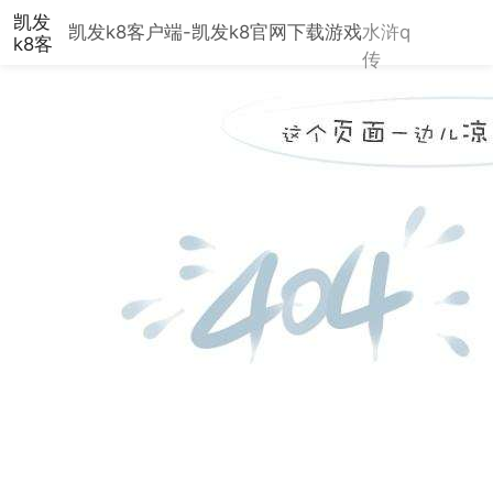
凯发
凯发k8客户端-凯发k8官网下载
游戏
水浒q
k8客
传
户
端-
凯发
k8官
网下
载