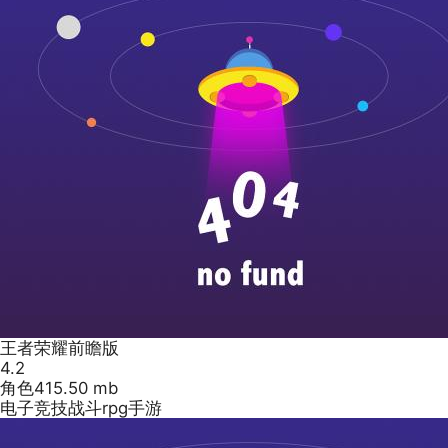
王者荣耀前瞻版
4.2
角色
415.50 mb
电子竞技战斗rpg手游