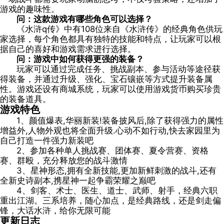
游戏的趣味性。
问：这款游戏有哪些角色可以选择？
《水浒q传》中有108位来自《水浒传》的经典角色供玩
家选择，每个角色都具有独特的技能和特点，让玩家可以根
据自己的喜好和游戏需求进行选择。
问：游戏中如何获得更强的装备？
玩家可以通过完成任务、挑战副本、参与活动等途径获
得装备，并通过升级、强化、宝石镶嵌等方式提升装备属
性。游戏还设有商城系统，玩家可以使用游戏货币购买珍贵
的装备道具。
游戏特色
1、颜值爆表,华丽新装!装备披风后,除了获得强力的属性
增益外,人物外观也将全面升级.心动不如行动,快去家园里为
自己打造一件强力新装吧
2、参加各种单人挑战赛、团体赛、夏令营赛、资格
赛、群殴，充分释放您的战斗激情
3、星神形态,拥有全新技能,更加新鲜刺激的战斗,还有
全新史诗副本,携星神一起争霸荣耀之巅吧
4、剑客、术士、医生、道士、武师、射手，经典六职
重出江湖。三系培养，随心加点，是经典路线，还是剑走偏
锋，大话水浒，给你无限可能
更新日志