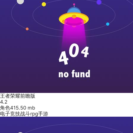
王者荣耀前瞻版
4.2
角色
415.50 mb
电子竞技战斗rpg手游