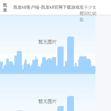
凯
凯发k8客户端-凯发k8官网下载
游戏
魔卡少女
发
樱回忆钥
k8
匙
客
户
端-
凯
发
k8
官
网
下
载