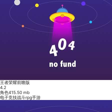
王者荣耀前瞻版
4.2
角色
415.50 mb
电子竞技战斗rpg手游