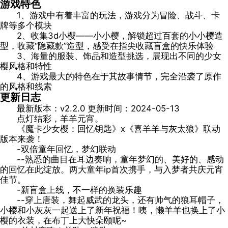
游戏特色
1、游戏中有着丰富的玩法，游戏分为冒险、战斗、卡
牌等多个模块
2、收集3d小樱——小小樱，解锁超过百套的小小樱造
型，收藏“隐藏款”造型，感受在指尖收藏盲盒的快乐体验
3、海量的服装、饰品和造型挑选，展现出不同的少女
樱风格和特性
4、游戏最大的特色在于其故事情节，完全沿袭了原作
的风格和线索
更新日志
最新版本：v2.2.0 更新时间：2024-05-13
点灯结彩，羊羊元宵。
《魔卡少女樱：回忆钥匙》x《喜羊羊与灰太狼》联动
版本来袭！
-双倍童年回忆，梦幻联动
--熟悉的曲目在耳边奏响，童年梦幻的、美好的、感动
的回忆在此绽放。两大童年ip首次携手，与入梦者共庆元宵
佳节。
-新盲盒上线，不一样的换装乐趣
--穿上唐装，舞起威武的龙头，还有帅气的狼耳帽子，
小樱和小灰灰一起送上了新年祝福！咦，懒羊羊也换上了小
樱的衣装，在布丁上大快朵颐呢~