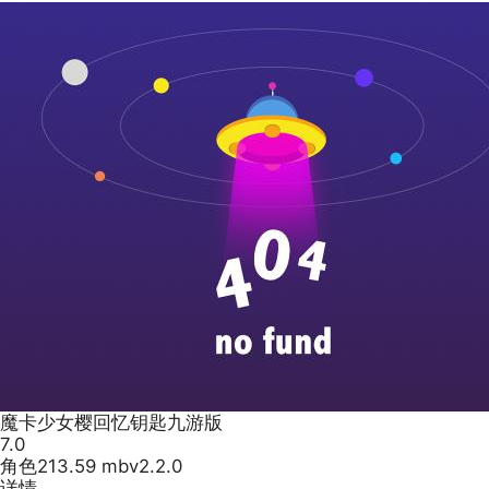
魔卡少女樱回忆钥匙九游版
7.0
角色
213.59 mb
v2.2.0
详情