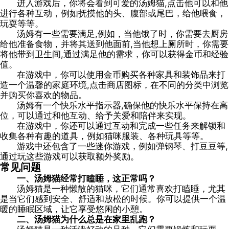
进入游戏后，你将会看到可爱的汤姆猫,点击他可以和他
进行各种互动，例如抚摸他的头、腹部或尾巴，给他喂食，
玩耍等等。
汤姆有一些需要满足,例如，当他饿了时，你需要去厨房
给他准备食物，并将其送到他面前,当他想上厕所时，你需要
将他带到卫生间,通过满足他的需求，你可以获得金币和经验
值。
在游戏中，你可以使用金币购买各种家具和装饰品来打
造一个温馨的家庭环境,点击商店图标，在不同的分类中浏览
并购买你喜欢的物品。
汤姆有一个快乐水平指示器,确保他的快乐水平保持在高
位，可以通过和他互动、给予关爱和陪伴来实现。
在游戏中，你还可以通过互动和完成一些任务来解锁和
收集各种有趣的道具，例如猫咪服装、各种玩具等等。
游戏中还包含了一些迷你游戏，例如弹钢琴、打豆豆等,
通过玩这些游戏可以获取额外奖励。
常见问题
一、汤姆猫经常打瞌睡，这正常吗？
汤姆猫是一种懒散的猫咪，它们通常喜欢打瞌睡，尤其
是当它们感到安全、舒适和放松的时候。你可以提供一个温
暖的睡眠区域，让它享受悠闲的小憩。
二、汤姆猫为什么总是在家里乱跑？