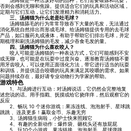
汤姆猫是一种活泼好动的品种，它们需要锻炼和玩耍，
否则会感到无聊和焦躁。提供适合它们的玩具和活动区域，
定期与它们互动，让它们发泄精力和消耗活力。
三、汤姆猫为什么老是吐毛球？
汤姆猫舔毛的行为常常导致吞下大量的毛发，无法通过
消化系统自然排出而形成毛球。给汤姆猫提供专用的去毛球
产品，如口服药丸或液体，有助于帮助它们排出毛球，并定
期梳理和刷洗汤姆猫的毛发，减少吞食毛发的量。
四、汤姆猫为什么喜欢咬人？
咬人可能是汤姆猫的一种表达方式，它们可能感到不安
或无聊，也可能是在玩耍中过度兴奋。逐渐教育汤姆猫不要
用牙齿咬人，可以使用正面强化方法，带它进行适当的玩耍
和训练，并提供适合咬嚼的玩具来满足其咬嚼的需求。如果
问题持续存在，最好请专业动物行为学家的帮助。
游戏特色
1、与汤姆进行互动：对汤姆说话，它仍然会完整地复
述您说的话。用手指戳、抚摸或给它挠痒痒，然后观察它的
反应
2、畅玩 10 个迷你游戏：果冻连线、泡泡射手、星球跳
跳跳 、连及更多！赢取金币、乐趣无穷
3、汤姆猫生病啦，小护士快来照顾它
4、有趣的全新动作：爆炸袋、砸枕头还有放屁屁
5、玩10个小游戏。果冻链接，泡泡射手，星球弹跳，