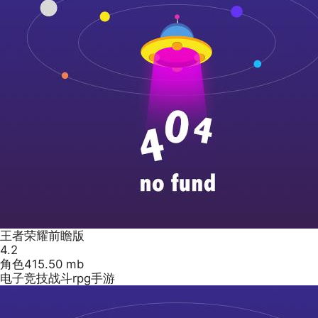
王者荣耀前瞻版
4.2
角色
415.50 mb
电子竞技战斗rpg手游