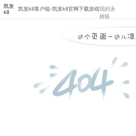
凯发
凯发k8客户端-凯发k8官网下载
游戏
我的汤
k8
姆猫
客户
端-
凯发
k8
官网
下载