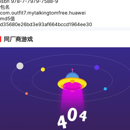
isbn 978-7-7979-7588-9
包名
com.outfit7.mytalkingtomfree.huawei
md5值
d35680e26bd3e93af664bccd1964ee30
同厂商游戏