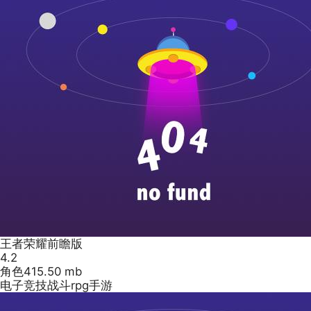
王者荣耀前瞻版
4.2
角色
415.50 mb
电子竞技战斗rpg手游