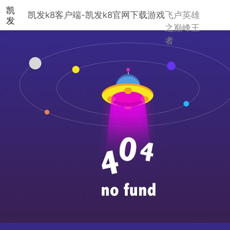
凯
凯发k8客户端-凯发k8官网下载
游戏
飞卢英雄
发
之巅峰王
k8
者
客
户
端-
凯
发
k8
官
网
下
载