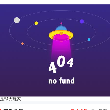
足球大玩家