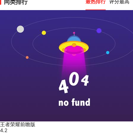
同类排行
最热排行
评分最高
王者荣耀前瞻版
4.2