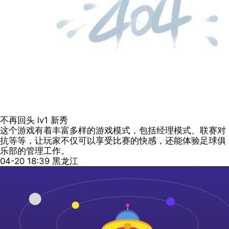
不再回头
lv1
新秀
这个游戏有着丰富多样的游戏模式，包括经理模式、联赛对
抗等等，让玩家不仅可以享受比赛的快感，还能体验足球俱
乐部的管理工作。
04-20 18:39
黑龙江