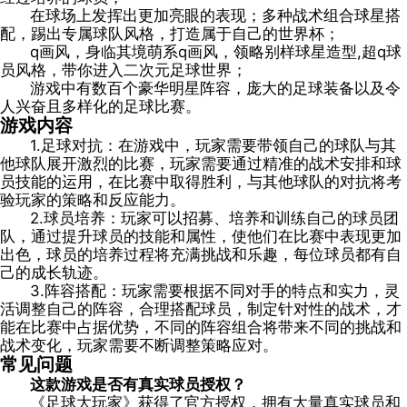
在球场上发挥出更加亮眼的表现；多种战术组合球星搭
配，踢出专属球队风格，打造属于自己的世界杯；
q画风，身临其境萌系q画风，领略别样球星造型,超q球
员风格，带你进入二次元足球世界；
游戏中有数百个豪华明星阵容，庞大的足球装备以及令
人兴奋且多样化的足球比赛。
游戏内容
1.足球对抗：在游戏中，玩家需要带领自己的球队与其
他球队展开激烈的比赛，玩家需要通过精准的战术安排和球
员技能的运用，在比赛中取得胜利，与其他球队的对抗将考
验玩家的策略和反应能力。
2.球员培养：玩家可以招募、培养和训练自己的球员团
队，通过提升球员的技能和属性，使他们在比赛中表现更加
出色，球员的培养过程将充满挑战和乐趣，每位球员都有自
己的成长轨迹。
3.阵容搭配：玩家需要根据不同对手的特点和实力，灵
活调整自己的阵容，合理搭配球员，制定针对性的战术，才
能在比赛中占据优势，不同的阵容组合将带来不同的挑战和
战术变化，玩家需要不断调整策略应对。
常见问题
这款游戏是否有真实球员授权？
《足球大玩家》获得了官方授权，拥有大量真实球员和