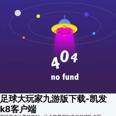
足球大玩家九游版下载-凯发
k8客户端