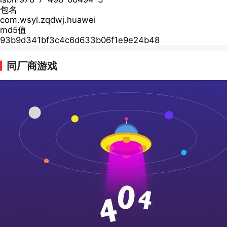
包名
com.wsyl.zqdwj.huawei
md5值
93b9d341bf3c4c6d633b06f1e9e24b48
同厂商游戏