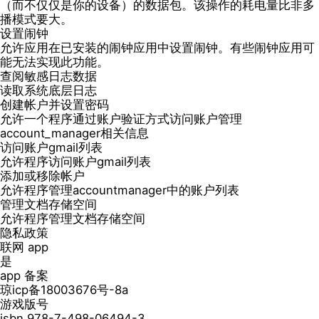
（而不仅仅是你的设备）的数据包。该操作的耗电量比非多
播模式要大。
设置闹钟
允许应用在已安装的闹钟应用中设置闹钟。有些闹钟应用可
能无法实现此功能。
查阅敏感日志数据
读取系统底层日志
创建帐户并设置密码
允许一个程序通过账户验证方式访问账户管理
account_manager相关信息
访问账户gmail列表
允许程序访问账户gmail列表
添加或移除帐户
允许程序管理accountmanager中的账户列表
管理文档存储空间
允许程序管理文档存储空间
隐私政策
联网 app
是
app 备案
琼icp备18003676号-8a
游戏版号
isbn 978-7-498-06494-3