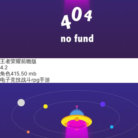
王者荣耀前瞻版
4.2
角色
415.50 mb
电子竞技战斗rpg手游