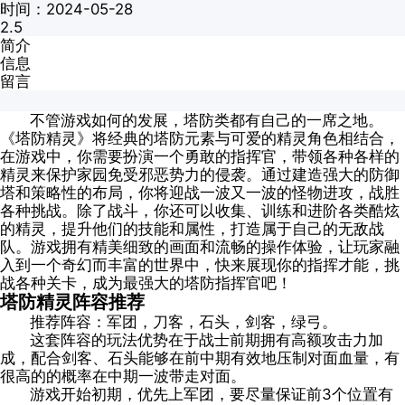
时间：2024-05-28
2.5
简介
信息
留言
不管游戏如何的发展，塔防类都有自己的一席之地。
《塔防精灵》将经典的塔防元素与可爱的精灵角色相结合，
在游戏中，你需要扮演一个勇敢的指挥官，带领各种各样的
精灵来保护家园免受邪恶势力的侵袭。通过建造强大的防御
塔和策略性的布局，你将迎战一波又一波的怪物进攻，战胜
各种挑战。除了战斗，你还可以收集、训练和进阶各类酷炫
的精灵，提升他们的技能和属性，打造属于自己的无敌战
队。游戏拥有精美细致的画面和流畅的操作体验，让玩家融
入到一个奇幻而丰富的世界中，快来展现你的指挥才能，挑
战各种关卡，成为最强大的塔防指挥官吧！
塔防精灵阵容推荐
推荐阵容：军团，刀客，石头，剑客，绿弓。
这套阵容的玩法优势在于战士前期拥有高额攻击力加
成，配合剑客、石头能够在前中期有效地压制对面血量，有
很高的的概率在中期一波带走对面。
游戏开始初期，优先上军团，要尽量保证前3个位置有