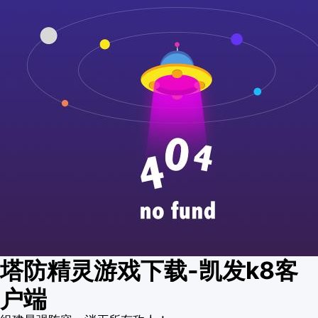
塔防精灵游戏下载-凯发k8客
户端