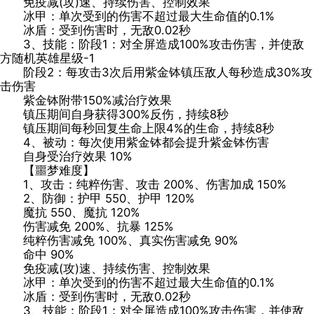
免疫减(攻)速、持续伤害、控制效果
冰甲：单次受到的伤害不超过最大生命值的0.1%
冰盾：受到伤害时，无敌0.02秒
3、技能：阶段1：对全屏造成100%攻击伤害，并使敌
方随机英雄星级-1
阶段2：每攻击3次后用紫金钵镇压敌人每秒造成30%攻
击伤害
紫金钵附带150%减治疗效果
镇压期间自身获得300%反伤，持续8秒
镇压期间每秒回复生命上限4%的生命，持续8秒
4、被动：每次使用紫金钵都会提升紫金钵伤害
自身受治疗效果 10%
【噩梦难度】
1、攻击：纯粹伤害、攻击 200%、伤害加成 150%
2、防御：护甲 550、护甲 120%
魔抗 550、魔抗 120%
伤害减免 200%、抗暴 125%
纯粹伤害减免 100%、真实伤害减免 90%
命中 90%
免疫减(攻)速、持续伤害、控制效果
冰甲：单次受到的伤害不超过最大生命值的0.1%
冰盾：受到伤害时，无敌0.02秒
3、技能：阶段1：对全屏造成100%攻击伤害，并使敌