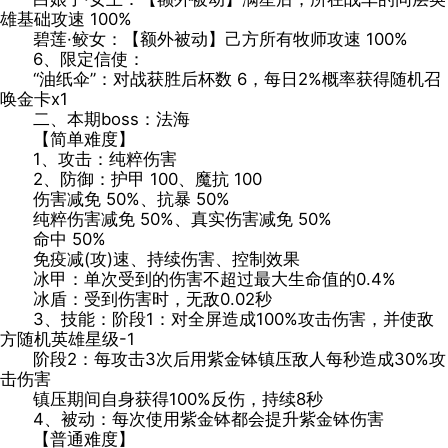
雄基础攻速 100%
碧莲·鲛女：【额外被动】己方所有牧师攻速 100%
6、限定信使：
“油纸伞”：对战获胜后杯数 6，每日2%概率获得随机召
唤金卡x1
二、本期boss：法海
【简单难度】
1、攻击：纯粹伤害
2、防御：护甲 100、魔抗 100
伤害减免 50%、抗暴 50%
纯粹伤害减免 50%、真实伤害减免 50%
命中 50%
免疫减(攻)速、持续伤害、控制效果
冰甲：单次受到的伤害不超过最大生命值的0.4%
冰盾：受到伤害时，无敌0.02秒
3、技能：阶段1：对全屏造成100%攻击伤害，并使敌
方随机英雄星级-1
阶段2：每攻击3次后用紫金钵镇压敌人每秒造成30%攻
击伤害
镇压期间自身获得100%反伤，持续8秒
4、被动：每次使用紫金钵都会提升紫金钵伤害
【普通难度】