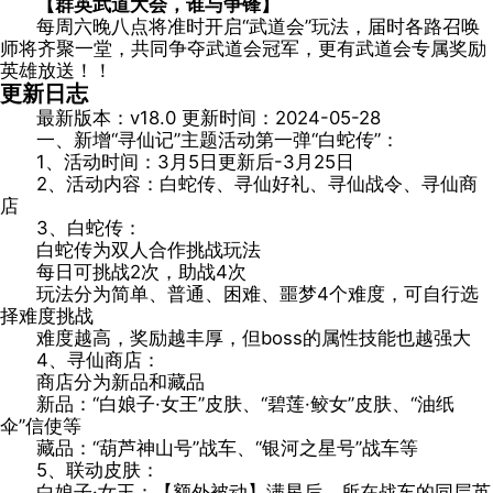
【群英武道大会，谁与争锋】
每周六晚八点将准时开启“武道会”玩法，届时各路召唤
师将齐聚一堂，共同争夺武道会冠军，更有武道会专属奖励
英雄放送！！
更新日志
最新版本：v18.0 更新时间：2024-05-28
一、新增“寻仙记”主题活动第一弹“白蛇传”：
1、活动时间：3月5日更新后-3月25日
2、活动内容：白蛇传、寻仙好礼、寻仙战令、寻仙商
店
3、白蛇传：
白蛇传为双人合作挑战玩法
每日可挑战2次，助战4次
玩法分为简单、普通、困难、噩梦4个难度，可自行选
择难度挑战
难度越高，奖励越丰厚，但boss的属性技能也越强大
4、寻仙商店：
商店分为新品和藏品
新品：“白娘子·女王”皮肤、“碧莲·鲛女”皮肤、“油纸
伞”信使等
藏品：“葫芦神山号”战车、“银河之星号”战车等
5、联动皮肤：
白娘子·女王：【额外被动】满星后，所在战车的同层英