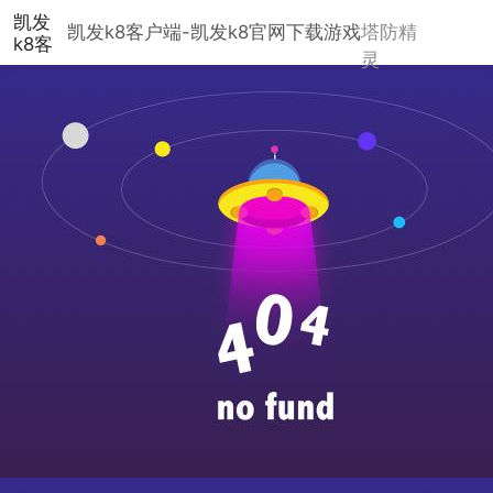
凯发
凯发k8客户端-凯发k8官网下载
游戏
塔防精
k8客
灵
户
端-
凯发
k8官
网下
载