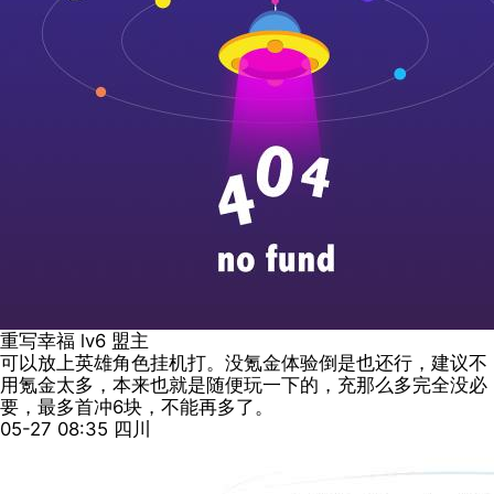
重写幸福
lv6
盟主
可以放上英雄角色挂机打。没氪金体验倒是也还行，建议不
用氪金太多，本来也就是随便玩一下的，充那么多完全没必
要，最多首冲6块，不能再多了。
05-27 08:35
四川