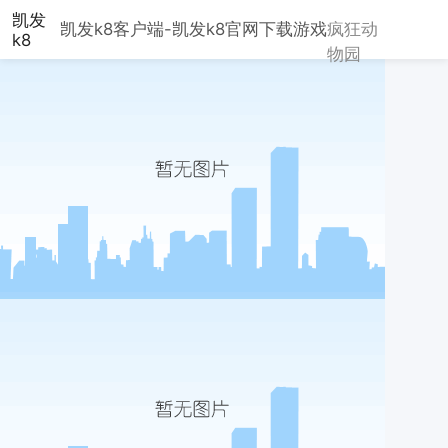
凯发
凯发k8客户端-凯发k8官网下载
游戏
疯狂动
k8
物园
客户
端-
凯发
k8
官网
下载