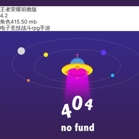
王者荣耀前瞻版
4.2
角色
415.50 mb
电子竞技战斗rpg手游